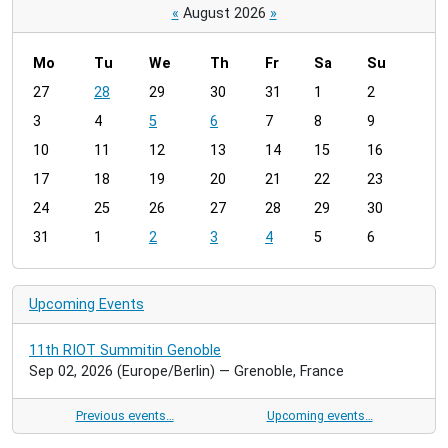
«
August 2026
»
Mo
Tu
We
Th
Fr
Sa
Su
m
27
28
29
30
31
1
2
o
3
4
5
6
7
8
9
n
t
10
11
12
13
14
15
16
h
17
18
19
20
21
22
23
-
24
25
26
27
28
29
30
8
31
1
2
3
4
5
6
Upcoming Events
11th RIOT Summitin Genoble
Sep 02, 2026
(Europe/Berlin)
— Grenoble, France
Previous events…
Upcoming events…