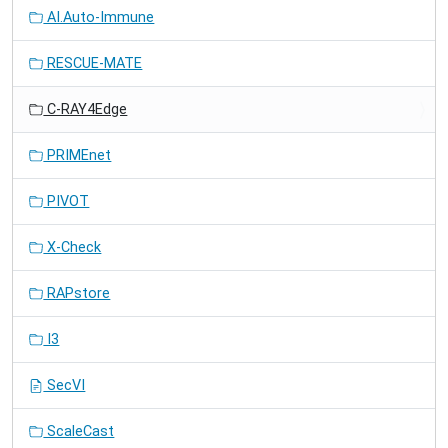
AI.Auto-Immune
RESCUE-MATE
C-RAY4Edge
PRIMEnet
PIVOT
X-Check
RAPstore
I3
SecVI
ScaleCast