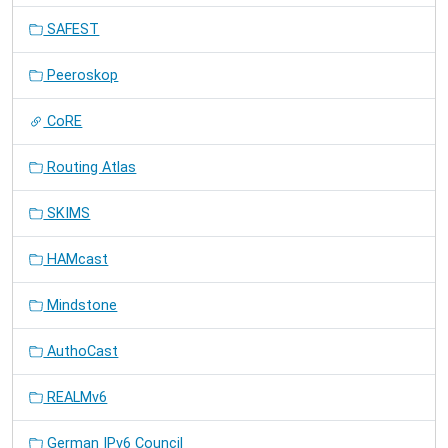
SAFEST
Peeroskop
CoRE
Routing Atlas
SKIMS
HAMcast
Mindstone
AuthoCast
REALMv6
German IPv6 Council