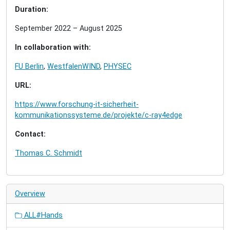
Duration:
September 2022 – August 2025
In collaboration with:
FU Berlin
,
WestfalenWIND
,
PHYSEC
URL:
https://www.forschung-it-sicherheit-
kommunikationssysteme.de/projekte/c-ray4edge
Contact:
Thomas C. Schmidt
Overview
ALL#Hands