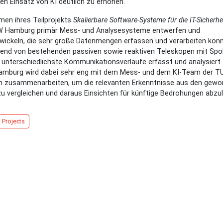
en Einsatz von KI deutlich zu erhöhen.
en ihres Teilprojekts
Skalierbare Software-Systeme für die IT-Sicherhe
W Hamburg primär Mess- und Analysesysteme entwerfen und
wickeln, die sehr große Datenmengen erfassen und verarbeiten kön
end von bestehenden passiven sowie reaktiven Teleskopen mit Spo
unterschiedlichste Kommunikationsverläufe erfasst und analysiert.
mburg wird dabei sehr eng mit dem Mess- und dem KI-Team der T
n zusammenarbeiten, um die relevanten Erkenntnisse aus den gew
u vergleichen und daraus Einsichten für künftige Bedrohungen abzul
 Projects