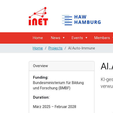
Home
News
Events
Members
Home
Projects
AI.Auto-Immune
AI
Overview
Funding:
KI-ges
Bundesministerium für Bildung
verwu
und Forschung (BMBF)
Duration:
März 2025 – Februar 2028