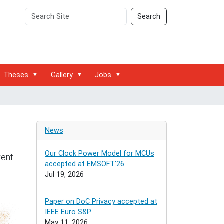
Search
Advanced
Search
Site
Search…
Theses
Gallery
Jobs
News
Our Clock Power Model for MCUs
rent
accepted at EMSOFT'26
Jul 19, 2026
Paper on DoC Privacy accepted at
IEEE Euro S&P
May 11, 2026