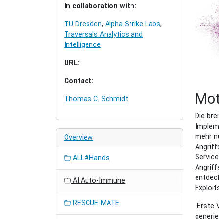
In collaboration with:
TU Dresden
,
Alpha Strike Labs
,
Traversals Analytics and
Intelligence
URL:
Contact:
Mot
Thomas C. Schmidt
Die bre
Impleme
mehr nu
Overview
Angriff
Service
ALL#Hands
Angriff
entdeck
AI.Auto-Immune
Exploit
RESCUE-MATE
Erste V
generi