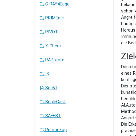
C-RAY4Edge
bekann
schon v
Angreif
PRIMEnet
häufig 
Herausf
PIVOT
Immune 
die Be
X-Check
Zie
RAPstore
Das übe
eines 
I3
künftig
Dienste
SecVI
künstli
beschl
ScaleCast
AI.Auto
Methode
SAFEST
Angriff
Die Erk
Peeroskop
präzis