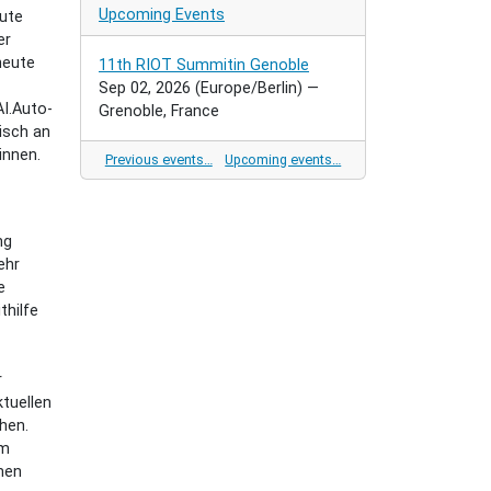
Upcoming Events
ute
er
heute
11th RIOT Summitin Genoble
Sep 02, 2026
(Europe/Berlin)
—
AI.Auto-
Grenoble, France
isch an
innen.
Previous events…
Upcoming events…
ng
ehr
e
thilfe
r
tuellen
hen.
um
men