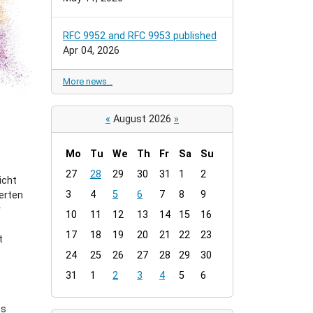
RFC 9952 and RFC 9953 published
Apr 04, 2026
More news…
«
August 2026
»
Mo
Tu
We
Th
Fr
Sa
Su
m
27
28
29
30
31
1
2
icht
o
3
4
5
6
7
8
9
erten
n
r
t
10
11
12
13
14
15
16
h
17
18
19
20
21
22
23
t
-
24
25
26
27
28
29
30
8
31
1
2
3
4
5
6
ts