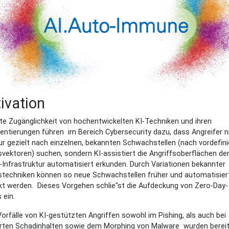
ivation
ite Zugänglichkeit von hochentwickelten KI-Techniken und ihren
ntierungen führen im Bereich Cybersecurity dazu, dass Angreifer n
r gezielt nach einzelnen, bekannten Schwachstellen (nach vordefini
svektoren) suchen, sondern KI-assistiert die Angriffsoberflächen de
-Infrastruktur automatisiert erkunden. Durch Variationen bekannter
stechniken können so neue Schwachstellen früher und automatisier
t werden. Dieses Vorgehen schlie"st die Aufdeckung von Zero-Day-
s ein.
orfälle von KI-gestützten Angriffen sowohl im Pishing, als auch bei
erten Schadinhalten sowie dem Morphing von Malware wurden berei