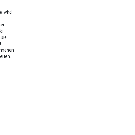
it
wird
nen.
ki
 Die
U
onnenen
eiten.