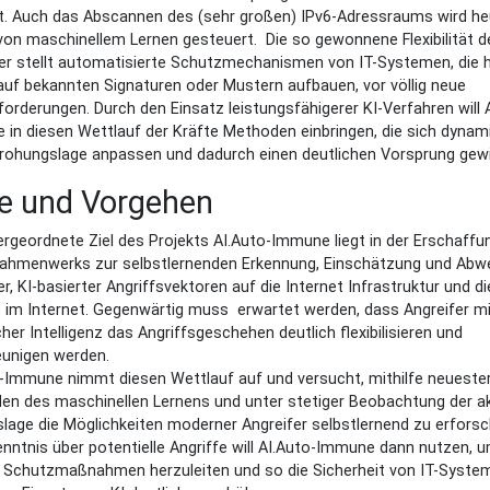
t. Auch das Abscannen des (sehr großen) IPv6-Adressraums wird he
on maschinellem Lernen gesteuert. Die so gewonnene Flexibilität d
er stellt automatisierte Schutzmechanismen von IT-Systemen, die 
auf bekannten Signaturen oder Mustern aufbauen, vor völlig neue
orderungen. Durch den Einsatz leistungsfähigerer KI-Verfahren will 
in diesen Wettlauf der Kräfte Methoden einbringen, die sich dynam
drohungslage anpassen und dadurch einen deutlichen Vorsprung gew
le und Vorgehen
rgeordnete Ziel des Projekts AI.Auto-Immune liegt in der Erschaffu
Rahmenwerks zur selbstlernenden Erkennung, Einschätzung und Abw
er, KI-basierter Angriffsvektoren auf die Internet Infrastruktur und di
 im Internet. Gegenwärtig muss erwartet werden, dass Angreifer mi
cher Intelligenz das Angriffsgeschehen deutlich flexibilisieren und
eunigen werden.
-Immune nimmt diesen Wettlauf auf und versucht, mithilfe neueste
n des maschinellen Lernens und unter stetiger Beobachtung der ak
slage die Möglichkeiten moderner Angreifer selbstlernend zu erforsc
enntnis über potentielle Angriffe will AI.Auto-Immune dann nutzen, 
e Schutzmaßnahmen herzuleiten und so die Sicherheit von IT-Syste