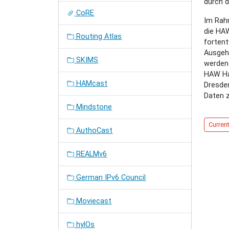
durch d
CoRE
Im Rahm
die HA
Routing Atlas
fortent
Ausgeh
SKIMS
werden 
HAW Ha
HAMcast
Dresde
Daten z
Mindstone
Current
AuthoCast
REALMv6
German IPv6 Council
Moviecast
hylOs