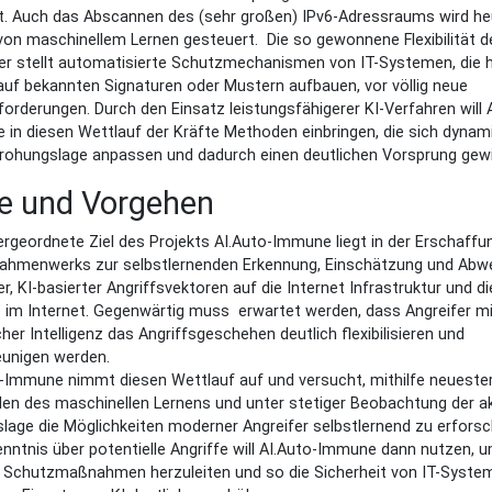
t. Auch das Abscannen des (sehr großen) IPv6-Adressraums wird he
on maschinellem Lernen gesteuert. Die so gewonnene Flexibilität d
er stellt automatisierte Schutzmechanismen von IT-Systemen, die 
auf bekannten Signaturen oder Mustern aufbauen, vor völlig neue
orderungen. Durch den Einsatz leistungsfähigerer KI-Verfahren will 
in diesen Wettlauf der Kräfte Methoden einbringen, die sich dynam
drohungslage anpassen und dadurch einen deutlichen Vorsprung gew
le und Vorgehen
rgeordnete Ziel des Projekts AI.Auto-Immune liegt in der Erschaffu
Rahmenwerks zur selbstlernenden Erkennung, Einschätzung und Abw
er, KI-basierter Angriffsvektoren auf die Internet Infrastruktur und di
 im Internet. Gegenwärtig muss erwartet werden, dass Angreifer mi
cher Intelligenz das Angriffsgeschehen deutlich flexibilisieren und
eunigen werden.
-Immune nimmt diesen Wettlauf auf und versucht, mithilfe neueste
n des maschinellen Lernens und unter stetiger Beobachtung der ak
slage die Möglichkeiten moderner Angreifer selbstlernend zu erforsc
enntnis über potentielle Angriffe will AI.Auto-Immune dann nutzen, 
e Schutzmaßnahmen herzuleiten und so die Sicherheit von IT-Syste