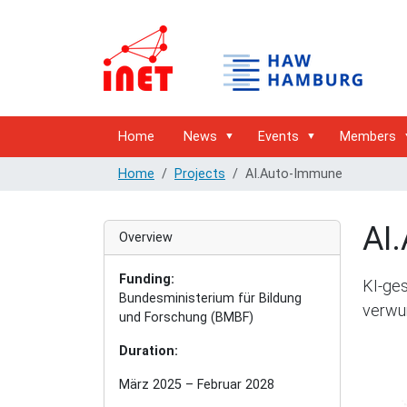
Home
News
Events
Members
Home
Projects
AI.Auto-Immune
AI
Overview
Funding:
KI-ges
Bundesministerium für Bildung
verwu
und Forschung (BMBF)
Duration:
März 2025 – Februar 2028