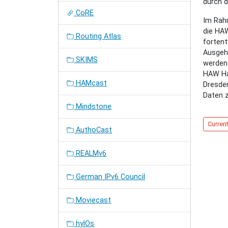
durch d
CoRE
Im Rahm
die HA
Routing Atlas
fortent
Ausgeh
SKIMS
werden 
HAW Ha
HAMcast
Dresde
Daten z
Mindstone
Current
AuthoCast
REALMv6
German IPv6 Council
Moviecast
hylOs