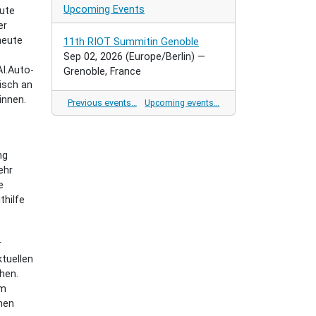
Upcoming Events
ute
er
heute
11th RIOT Summitin Genoble
Sep 02, 2026
(Europe/Berlin)
—
AI.Auto-
Grenoble, France
isch an
innen.
Previous events…
Upcoming events…
ng
ehr
e
thilfe
r
tuellen
hen.
um
men