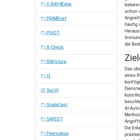
C-RAY4Edge
bekann
schon v
Angreif
PRIMEnet
häufig 
Herausf
PIVOT
Immune 
die Be
X-Check
Zie
RAPstore
Das übe
eines 
I3
künftig
Dienste
SecVI
künstli
beschl
ScaleCast
AI.Auto
Methode
SAFEST
Angriff
Die Erk
Peeroskop
präzis