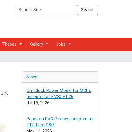
Search
Advanced
Search
Site
Search…
Theses
Gallery
Jobs
News
Our Clock Power Model for MCUs
rent
accepted at EMSOFT'26
Jul 19, 2026
Paper on DoC Privacy accepted at
IEEE Euro S&P
May 11, 2026