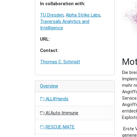
In collaboration with:
TU Dresden
,
Alpha Strike Labs
,
Traversals Analytics and
Intelligence
URL:
Contact:
Mot
Thomas C. Schmidt
Die bre
Impleme
mehr nu
Overview
Angriff
Service
ALL#Hands
Angriff
entdeck
AI.Auto-Immune
Exploit
RESCUE-MATE
Erste V
generi