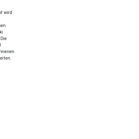
it
wird
nen.
ki
 Die
U
onnenen
eiten.