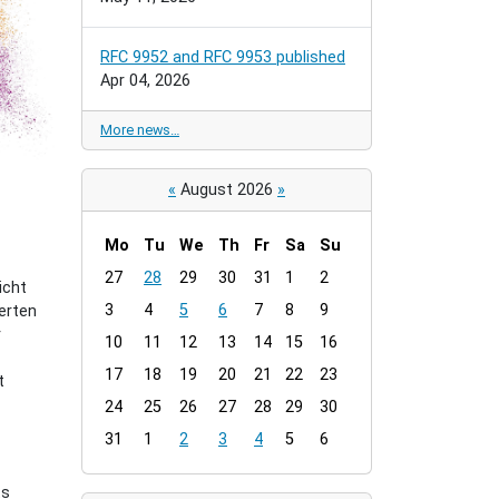
RFC 9952 and RFC 9953 published
Apr 04, 2026
More news…
«
August 2026
»
Mo
Tu
We
Th
Fr
Sa
Su
m
27
28
29
30
31
1
2
icht
o
3
4
5
6
7
8
9
erten
n
r
t
10
11
12
13
14
15
16
h
17
18
19
20
21
22
23
t
-
24
25
26
27
28
29
30
8
31
1
2
3
4
5
6
ts