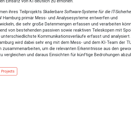
en Einsatz von KI deutlich zu erhöhen.
en ihres Teilprojekts
Skalierbare Software-Systeme für die IT-Sicherhe
W Hamburg primär Mess- und Analysesysteme entwerfen und
wickeln, die sehr große Datenmengen erfassen und verarbeiten kön
end von bestehenden passiven sowie reaktiven Teleskopen mit Spo
unterschiedlichste Kommunikationsverläufe erfasst und analysiert.
mburg wird dabei sehr eng mit dem Mess- und dem KI-Team der T
n zusammenarbeiten, um die relevanten Erkenntnisse aus den gew
u vergleichen und daraus Einsichten für künftige Bedrohungen abzul
 Projects