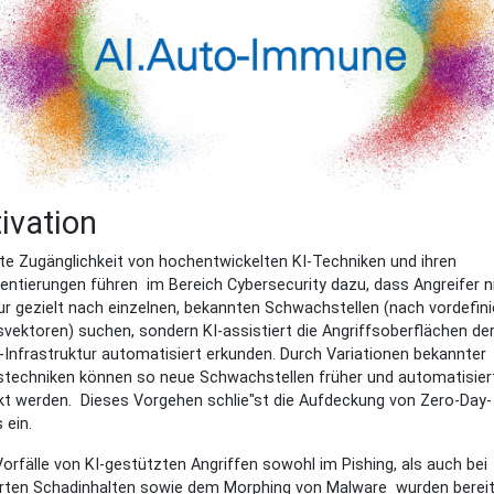
ivation
ite Zugänglichkeit von hochentwickelten KI-Techniken und ihren
ntierungen führen im Bereich Cybersecurity dazu, dass Angreifer n
r gezielt nach einzelnen, bekannten Schwachstellen (nach vordefini
svektoren) suchen, sondern KI-assistiert die Angriffsoberflächen de
-Infrastruktur automatisiert erkunden. Durch Variationen bekannter
stechniken können so neue Schwachstellen früher und automatisier
t werden. Dieses Vorgehen schlie"st die Aufdeckung von Zero-Day-
s ein.
orfälle von KI-gestützten Angriffen sowohl im Pishing, als auch bei
erten Schadinhalten sowie dem Morphing von Malware wurden berei