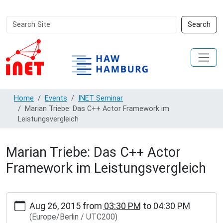
Search
Advanced
Search
Site
Search…
Home
Events
INET Seminar
Marian Triebe: Das C++ Actor Framework im
Leistungsvergleich
Marian Triebe: Das C++ Actor
Framework im Leistungsvergleich
https://inet.haw-
Aug 26, 2015
from
03:30 PM
to
04:30 PM
hamburg.de/events/inet-
(Europe/Berlin / UTC200)
seminar/marian-