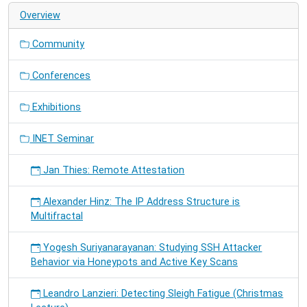
Overview
Community
Conferences
Exhibitions
INET Seminar
Jan Thies: Remote Attestation
Alexander Hinz: The IP Address Structure is
Multifractal
Yogesh Suriyanarayanan: Studying SSH Attacker
Behavior via Honeypots and Active Key Scans
Leandro Lanzieri: Detecting Sleigh Fatigue (Christmas