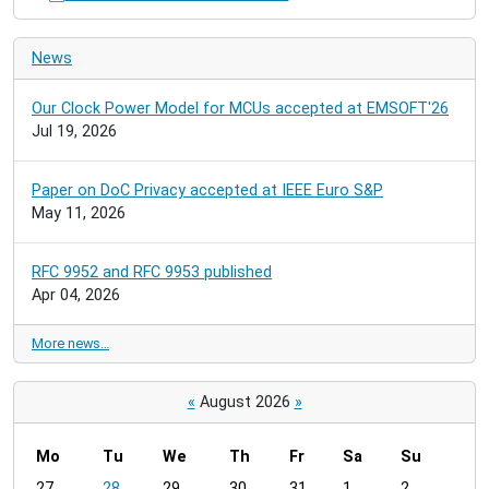
News
Our Clock Power Model for MCUs accepted at EMSOFT'26
Jul 19, 2026
Paper on DoC Privacy accepted at IEEE Euro S&P
May 11, 2026
RFC 9952 and RFC 9953 published
Apr 04, 2026
More news…
«
August 2026
»
Mo
Tu
We
Th
Fr
Sa
Su
m
27
28
29
30
31
1
2