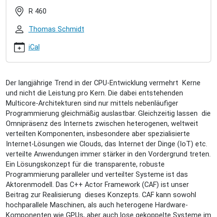
triebe-
R 460
das-
c-
Thomas Schmidt
actor-
framework-
iCal
im-
leistungsvergleich
Marian
Der langjährige Trend in der CPU-Entwicklung vermehrt Kerne
Triebe:
und nicht die Leistung pro Kern. Die dabei entstehenden
Das
Multicore-Architekturen sind nur mittels nebenläufiger
C++
Programmierung gleichmäßig auslastbar. Gleichzeitig lassen die
Actor
Omnipräsenz des Internets zwischen heterogenen, weltweit
Framework
verteilten Komponenten, insbesondere aber spezialisierte
im
Internet-Lösungen wie Clouds, das Internet der Dinge (IoT) etc.
Leistungsvergleich
verteilte Anwendungen immer stärker in den Vordergrund treten.
2015-
Ein Lösungskonzept für die transparente, robuste
08-
Programmierung paralleler und verteilter Systeme ist das
26T15:30:00+02:00
Aktorenmodell. Das C++ Actor Framework (CAF) ist unser
2015-
Beitrag zur Realisierung dieses Konzepts. CAF kann sowohl
08-
hochparallele Maschinen, als auch heterogene Hardware-
26T16:30:00+02:00
Komponenten wie GPUs, aber auch lose gekoppelte Systeme im