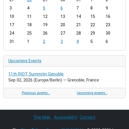
o
3
4
5
6
7
8
9
n
t
10
11
12
13
14
15
16
h
17
18
19
20
21
22
23
-
24
25
26
27
28
29
30
8
31
1
2
3
4
5
6
Upcoming Events
11th RIOT Summitin Genoble
Sep 02, 2026
(Europe/Berlin)
— Grenoble, France
Previous events…
Upcoming events…
Site Map
Accessibility
Contact